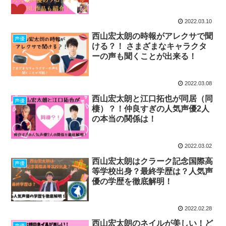
2022.03.10
西山宏太朗の時報がアレクサで聞
声優
ける？！ さまざまなキャラクタ
ーの声も聞くことが出来る！
2022.03.08
西山宏太朗と江口拓也が同居（同
声優
棲）？！仲良すぎの人気声優2人
の本当の関係は！
2022.03.02
西山宏太朗はクラーク記念国際高
声優
等学校出身？最終学歴は？人気声
優の学歴を徹底解明！
2022.02.28
西山宏太朗のネイルが美しい！ど
声優