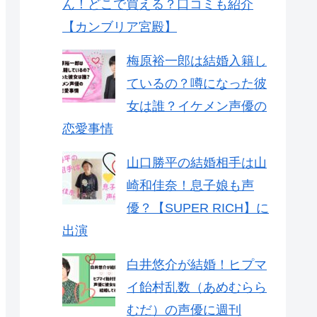
ん！どこで買える？口コミも紹介
【カンブリア宮殿】
梅原裕一郎は結婚入籍し
ているの？噂になった彼
女は誰？イケメン声優の
恋愛事情
山口勝平の結婚相手は山
崎和佳奈！息子娘も声
優？【SUPER RICH】に
出演
白井悠介が結婚！ヒプマ
イ飴村乱数（あめむらら
むだ）の声優に週刊