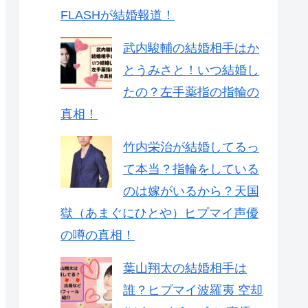
FLASHが結婚報道！
武内駿輔の結婚相手はか
とうみさと！いつ結婚し
たの？左手薬指の指輪の
真相！
竹内栄治が結婚してるっ
て本当？指輪をしている
のは嫁がいるから？天国
獄（あまぐにひとや）ヒプマイ声優
の噂の真相！
葉山翔太の結婚相手は
誰？ヒプマイ波羅夷 空却