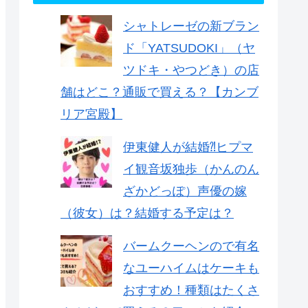
シャトレーゼの新ブラン
ド「YATSUDOKI」（ヤ
ツドキ・やつどき）の店
舗はどこ？通販で買える？【カンブ
リア宮殿】
伊東健人が結婚⁈ヒプマ
イ観音坂独歩（かんのん
ざかどっぽ）声優の嫁
（彼女）は？結婚する予定は？
バームクーヘンので有名
なユーハイムはケーキも
おすすめ！種類はたくさ