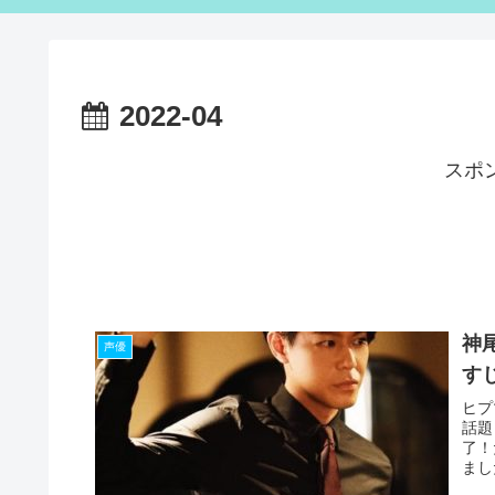
2022-04
スポ
神
声優
す
ヒプ
話題
了！
まし