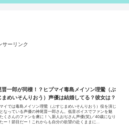
ンサーリンク
尾晋一郎が同棲！？ヒプマイ毒島メイソン理鶯（ぶ
じまめいそんりおう）声優は結婚してる？彼女は？
マイでは毒島メイソン理鶯（ぶすじまめいそんりおう）役を演じ
となっている声優の神尾晋一郎さん。低音ボイスでファンを魅
たくさんのファンを虜に！＼新人おぢさん声優(笑)／40歳になり
たー！節目だー！これからも自分の欲望の赴くままに...