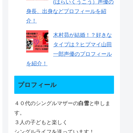
(はらいくうこう）声優の
身長、出身などプロフィールを紹
介！
木村昴が結婚！？好きな
タイプは？ヒプマイ山田
一郎声優のプロフィール
を紹介！
プロフィール
４０代のシングルマザーの
白雪
と申しま
す。
３人の子どもと楽しく
シングルライフを送っています！