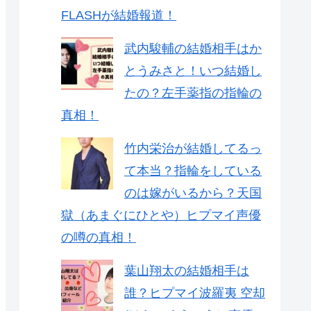
FLASHが結婚報道！
武内駿輔の結婚相手はか
とうみさと！いつ結婚し
たの？左手薬指の指輪の
真相！
竹内栄治が結婚してるっ
て本当？指輪をしている
のは嫁がいるから？天国
獄（あまぐにひとや）ヒプマイ声優
の噂の真相！
葉山翔太の結婚相手は
誰？ヒプマイ波羅夷 空却