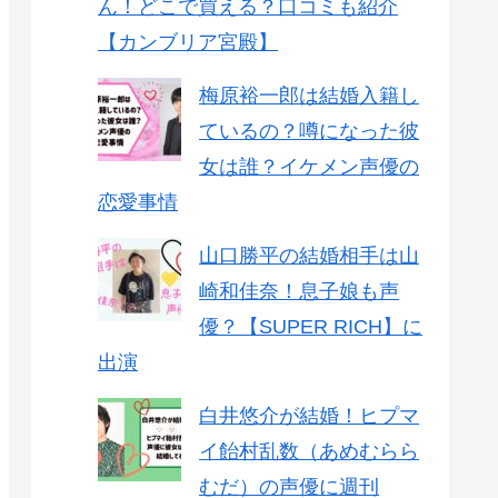
ん！どこで買える？口コミも紹介
【カンブリア宮殿】
梅原裕一郎は結婚入籍し
ているの？噂になった彼
女は誰？イケメン声優の
恋愛事情
山口勝平の結婚相手は山
崎和佳奈！息子娘も声
優？【SUPER RICH】に
出演
白井悠介が結婚！ヒプマ
イ飴村乱数（あめむらら
むだ）の声優に週刊