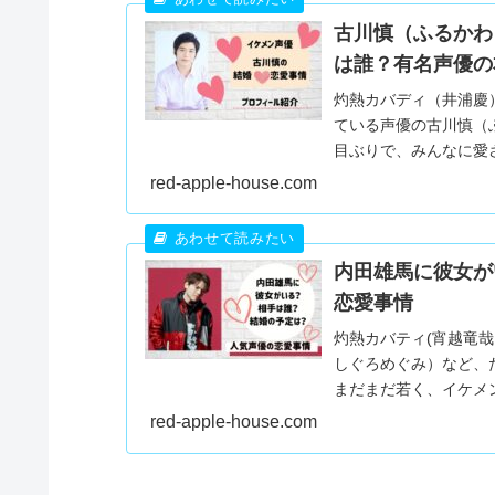
古川慎（ふるかわ
は誰？有名声優の
灼熱カバディ（井浦慶
ている声優の古川慎（
目ぶりで、みんなに愛
している？相手は誰なので
red-apple-house.com
内田雄馬に彼女が
恋愛事情
灼熱カバティ(宵越竜
しぐろめぐみ）など、
まだまだ若く、イケメ
はいるのでしょうか？そ.
red-apple-house.com