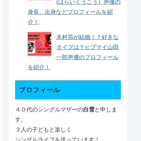
(はらいくうこう）声優の
身長、出身などプロフィールを紹
介！
木村昴が結婚！？好きな
タイプは？ヒプマイ山田
一郎声優のプロフィール
を紹介！
プロフィール
４０代のシングルマザーの
白雪
と申しま
す。
３人の子どもと楽しく
シングルライフを送っています！