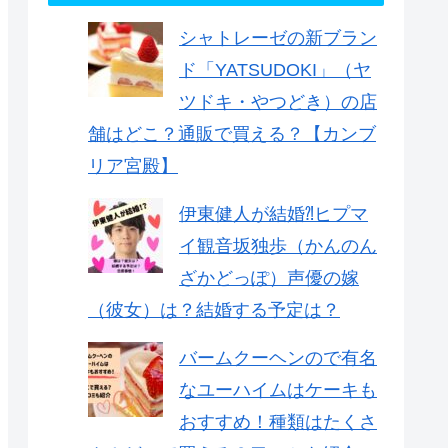
シャトレーゼの新ブラン
ド「YATSUDOKI」（ヤ
ツドキ・やつどき）の店
舗はどこ？通販で買える？【カンブ
リア宮殿】
伊東健人が結婚⁈ヒプマ
イ観音坂独歩（かんのん
ざかどっぽ）声優の嫁
（彼女）は？結婚する予定は？
バームクーヘンので有名
なユーハイムはケーキも
おすすめ！種類はたくさ