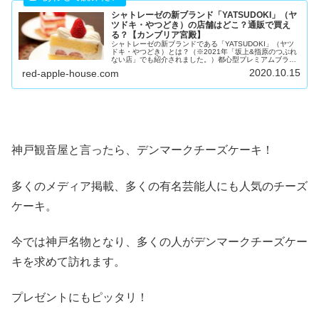
シャトレーゼの新ブランド「YATSUDOKI」（ヤ
ツドキ・やつどき）の店舗はどこ？通販で買え
る？【カンブリア宮殿】
シャトレーゼの新ブランドである「YATSUDOKI」（ヤツ
ドキ・やつどき）とは？（※2021年「坂上&指原のつぶれ
ない店」でも紹介されました。）都心型プレミアムブラン
ドとして付加価値の高い商品を取り揃えており、手土産や
2020.10.15
red-apple-house.com
オフィス用にピッタリ！...
神戸観音屋と言ったら、デンマークチーズケーキ！
多くのメディア掲載、多くの有名芸能人にも人気のチーズ
ケーキ。
今では神戸名物となり、多くの人がデンマークチーズケー
キを求めて訪れます。
プレゼントにもピッタリ！