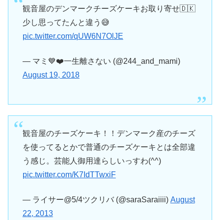
観音屋のデンマークチーズケーキお取り寄せ🇩🇰
少し思ってたんと違う😅
pic.twitter.com/qUW6N7OlJE
— マミ💙❤️一生離さない (@244_and_mami)
August 19, 2018
観音屋のチーズケーキ！！デンマーク産のチーズ
を使ってるとかで普通のチーズケーキとは全部違
う感じ。芸能人御用達らしいっすわ(^^)
pic.twitter.com/K7IdTTwxiF
— ライサー@5/4ツクリバ (@saraSaraiiii)
August
22, 2013