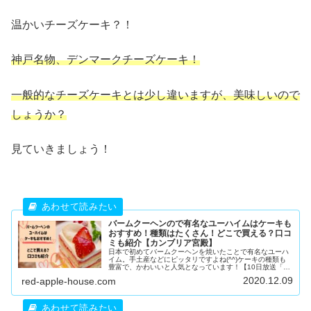
温かいチーズケーキ？！
神戸名物、デンマークチーズケーキ！
一般的なチーズケーキとは少し違いますが、美味しいので
しょうか？
見ていきましょう！
バームクーヘンので有名なユーハイムはケーキも
おすすめ！種類はたくさん！どこで買える？口コ
ミも紹介【カンブリア宮殿】
日本で初めてバームクーヘンを焼いたことで有名なユーハ
イム。手土産などにピッタリですよね(^^)ケーキの種類も
豊富で、かわいいと人気となっています！【10日放送「#
ユーハイム 」】百花繚乱 #バウムクーヘン 日本の元祖 。
2020.12.09
red-apple-house.com
戦火や震災乗り越えド...