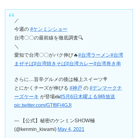
／
今週の
#ケンミンショー
台湾〇〇の最前線を徹底調査🔍
＼
愛知で台湾〇〇がバク伸び🔥
#台湾ラーメン
#台湾
まぜそば
#台湾焼きそば
#台湾カレー
#台湾巻き串
さらに…旨辛グルメの後は極上スイーツ🍭
とにかくチーズが伸びる
#神戸
の
#デンマークチ
ーズケーキ
が登場🍰
#5月6日木曜よる9時放送
pic.twitter.com/GTf8Fi4GJI
— 【公式】秘密のケンミンSHOW極
(@kenmin_kiwami)
May 4, 2021