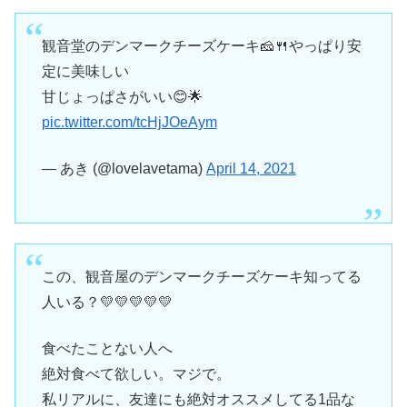
観音堂のデンマークチーズケーキ🧀🍴やっぱり安
定に美味しい
甘じょっぱさがいい😊🌟
pic.twitter.com/tcHjJOeAym
— あき (@lovelavetama)
April 14, 2021
この、観音屋のデンマークチーズケーキ知ってる
人いる？💛💛💛💛💛
食べたことない人へ
絶対食べて欲しい。マジで。
私リアルに、友達にも絶対オススメしてる1品な