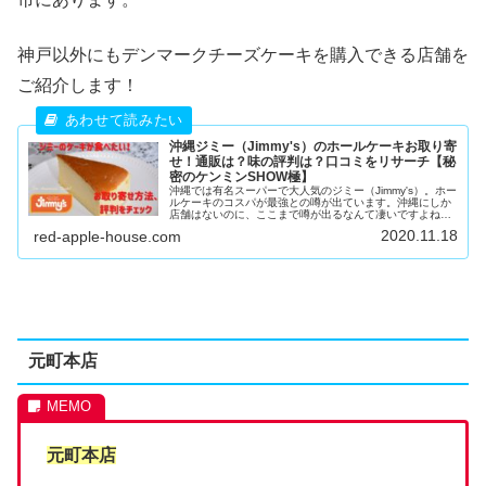
神戸以外にもデンマークチーズケーキを購入できる店舗を
ご紹介します！
沖縄ジミー（Jimmy's）のホールケーキお取り寄
せ！通販は？味の評判は？口コミをリサーチ【秘
密のケンミンSHOW極】
沖縄では有名スーパーで大人気のジミー（Jimmy's）。ホー
ルケーキのコスパが最強との噂が出ています。沖縄にしか
店舗はないのに、ここまで噂が出るなんて凄いですよね。
そんな大人気ジミー（Jimmy's）のケーキを通販、お取り寄
2020.11.18
red-apple-house.com
せすることが出来...
元町本店
元町本店